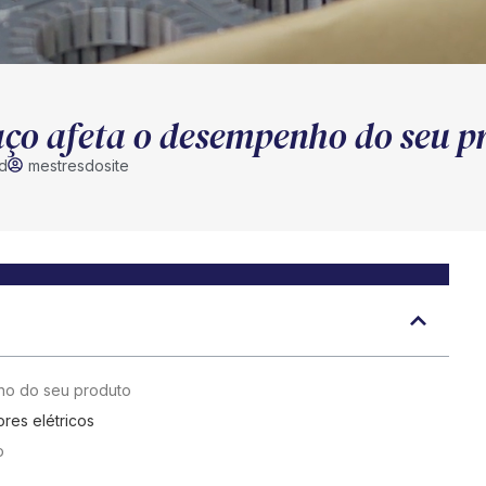
ço afeta o desempenho do seu p
d
mestresdosite
ho do seu produto
res elétricos
ço