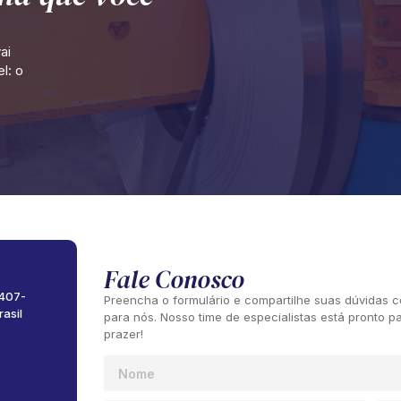
ai
l: o
Fale Conosco
9407-
Preencha o formulário e compartilhe suas dúvidas co
rasil
para nós. Nosso time de especialistas está pronto p
prazer!