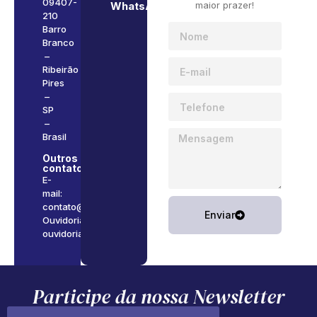
09407-
maior prazer!
WhatsApp
210
Barro
Branco
–
Ribeirão
Pires
–
SP
–
Brasil
Outros
contatos
E-
mail:
contato@somabrasil.com.br
Enviar
Ouvidoria:
ouvidoria@somabrasil.com.br
Participe da nossa Newsletter