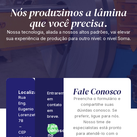
Nós produzimos a lâmina
que você precisa.
Nossa tecnologia, aliada a nossos altos padrões, vai elevar
sua experiência de produção para outro nível: o nível Soma.
Fale Conosco
Localização
Entraremos
Rua
Preencha o formulário e
em
Eng.
compartilhe suas
contato
Eugenio
dúvidas conosco. Se
em
Lorenzetti,
preferir, ligue para nós.
breve.
78
Nosso time de
Fale
–
especialistas está pronto
conosco
CEP
para atendê-lo com o
no